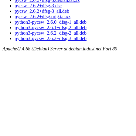
pycsw_2.6.2+dfsg-3.debian.tar.xz
pycsw_2.6.2+dfsg-3.dsc
pycsw_2.6.2+dfsg-3_all.deb
pycsw_2.6.2+dfsg.orig.tar.xz
python3-pycsw_2.6.0+dfsg-1_all.deb
python3-pycsw_2.6.1+dfsg-2_all.deb
python3-pycsw_2.6.2+dfsg-2_all.deb
python3-pycsw_2.6.2+dfsg-3_all.deb
Apache/2.4.68 (Debian) Server at debian.ludost.net Port 80